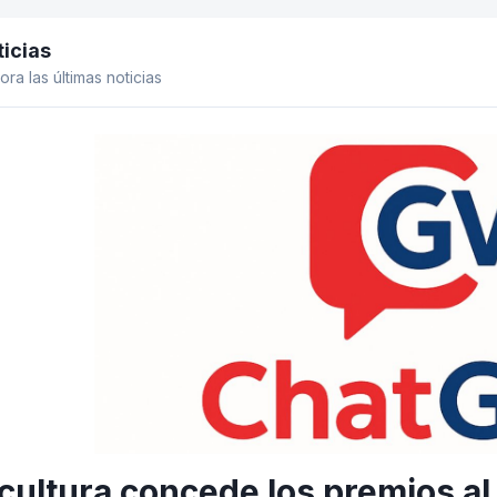
icias
el lateral
ora las últimas noticias
cultura concede los premios a