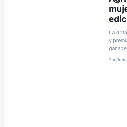
muje
edic
La dota
y premi
ganader
Por Redac