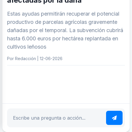
afectadas por la dana
Estas ayudas permitirán recuperar el potencial
productivo de parcelas agrícolas gravemente
dañadas por el temporal. La subvención cubrirá
hasta 6.000 euros por hectárea replantada en
cultivos leñosos
Por Redacción | 12-06-2026
ar tema
Escribe tu pregunta