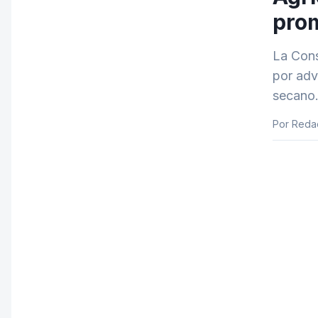
prom
La Cons
por adv
secano.
Por Reda