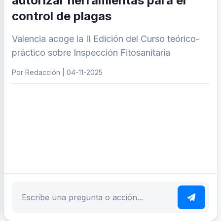
autorizar herramientas para el
control de plagas
Valencia acoge la II Edición del Curso teórico-
práctico sobre Inspección Fitosanitaria
Por Redacción | 04-11-2025
ar tema
Escribe tu pregunta