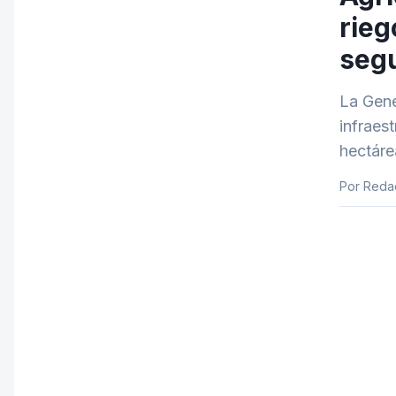
rieg
segu
La Gene
infraes
hectáre
Por Reda