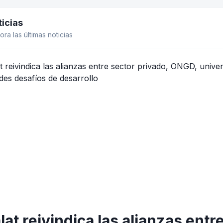
icias
el lateral
ora las últimas noticias
lat reivindica las alianzas ent