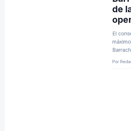
de l
oper
El cons
máximo 
Barrach
Por Reda