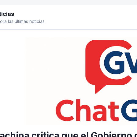
icias
el lateral
ora las últimas noticias
achina critica que el Gobierno c