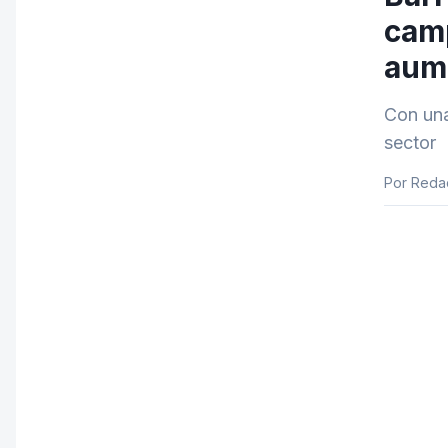
camp
aum
Con una
sector
Por Reda