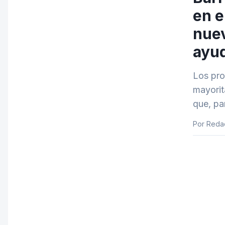
en e
nuev
ayu
Los pro
mayorit
que, pa
Por Reda