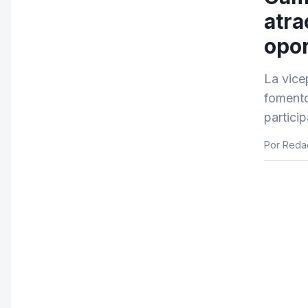
atra
opo
La vice
fomento
particip
Por Reda