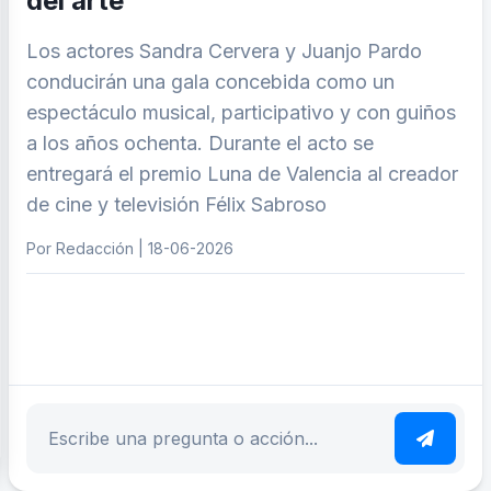
del arte
Los actores Sandra Cervera y Juanjo Pardo
conducirán una gala concebida como un
espectáculo musical, participativo y con guiños
a los años ochenta. Durante el acto se
entregará el premio Luna de Valencia al creador
de cine y televisión Félix Sabroso
Por Redacción | 18-06-2026
ar tema
Escribe tu pregunta