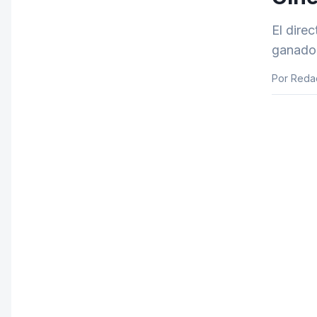
El dire
ganador
Por Reda