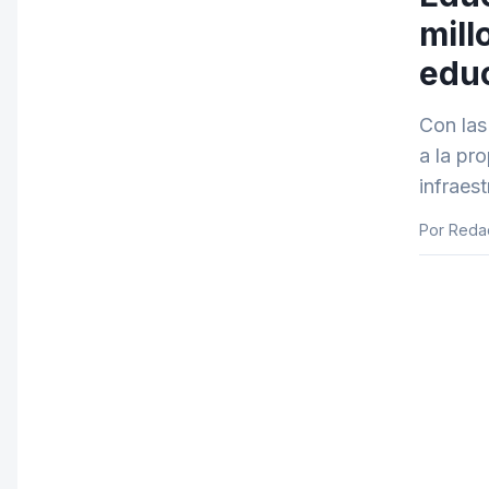
mill
educ
Con las
a la pr
infraes
Por Reda