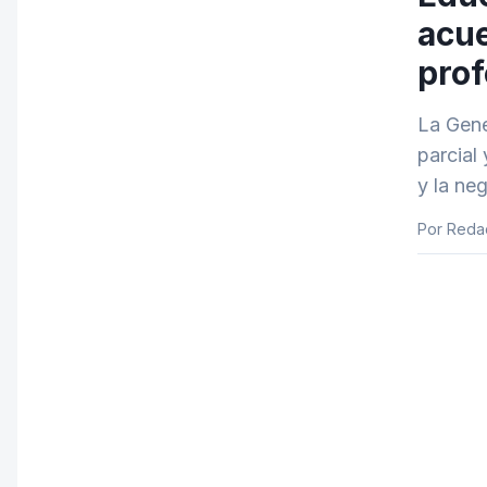
acue
pro
La Gene
parcial
y la ne
Por Reda