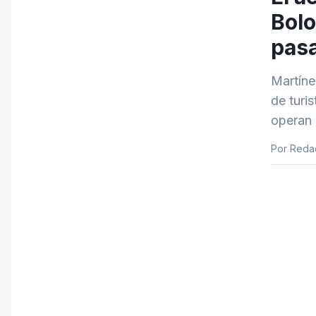
Bolo
pasa
Martíne
de turi
operan 
Por Reda