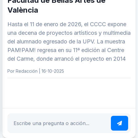
Facultad de Bellas Artes de
València
Hasta el 11 de enero de 2026, el CCCC expone
una decena de proyectos artísticos y multimedia
del alumnado egresado de la UPV. La muestra
PAM!PAM! regresa en su 11ª edición al Centre
del Carme, donde arrancó el proyecto en 2014
Por Redacción | 16-10-2025
ar tema
Escribe tu pregunta