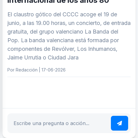
internacional de los años 80
El claustro gótico del CCCC acoge el 19 de
junio, a las 19.00 horas, un concierto, de entrada
gratuita, del grupo valenciano La Banda del
Pop. La banda valenciana está formada por
componentes de Revólver, Los Inhumanos,
Jaime Urrutia o Ciudad Jara
Por Redacción | 17-06-2026
ar tema
Escribe tu pregunta