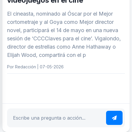
videojuegos en el cine
El cineasta, nominado al Óscar por el Mejor
cortometraje y al Goya como Mejor director
novel, participará el 14 de mayo en una nueva
sesión de ‘CCCClaves para el cine’. Vigalondo,
director de estrellas como Anne Hathaway o
Elijah Wood, compartirá con el p
Por Redacción | 07-05-2026
ar tema
Escribe tu pregunta