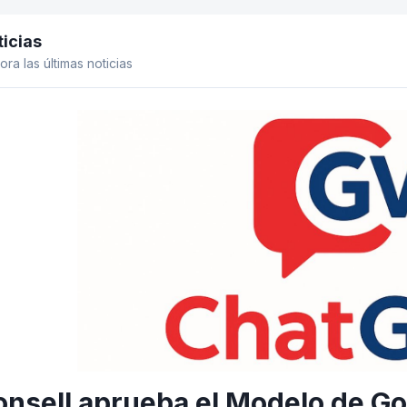
icias
el lateral
ora las últimas noticias
onsell aprueba el Modelo de Go