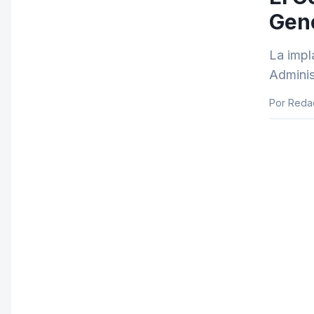
Gene
La impl
Adminis
Por Redac