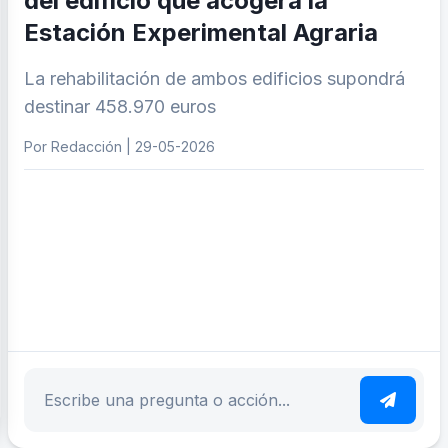
del edificio que acogerá la
Estación Experimental Agraria
La rehabilitación de ambos edificios supondrá
destinar 458.970 euros
Por Redacción | 29-05-2026
ar tema
Escribe tu pregunta