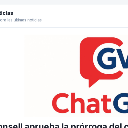
icias
el lateral
ora las últimas noticias
onsell aprueba la prórroga del 