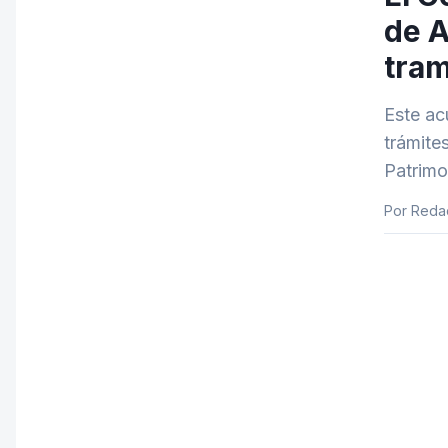
de A
tram
Este acu
trámite
Patrimo
Por Reda