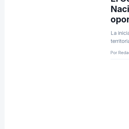
Naci
opor
La inic
territo
Por Reda