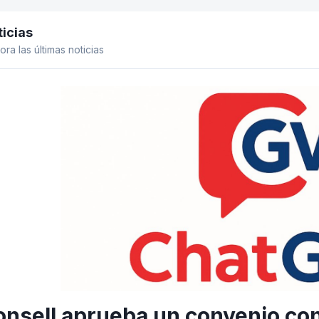
icias
el lateral
ora las últimas noticias
onsell aprueba un convenio con