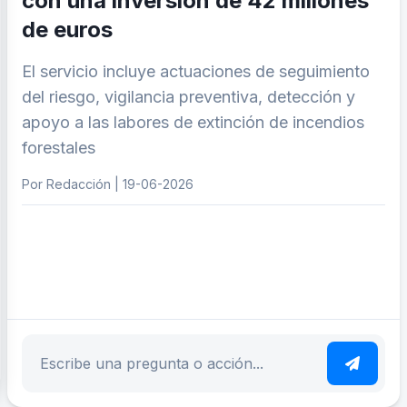
con una inversión de 42 millones
de euros
El servicio incluye actuaciones de seguimiento
del riesgo, vigilancia preventiva, detección y
apoyo a las labores de extinción de incendios
forestales
Por Redacción | 19-06-2026
ar tema
Escribe tu pregunta