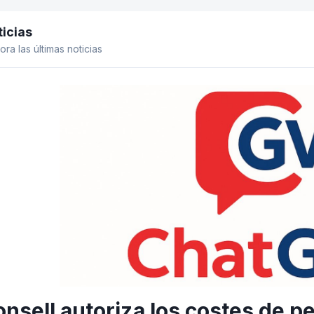
icias
el lateral
ora las últimas noticias
onsell autoriza los costes de p