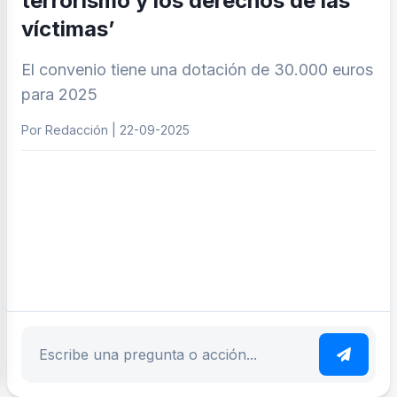
terrorismo y los derechos de las
víctimas’
El convenio tiene una dotación de 30.000 euros
para 2025
Por Redacción | 22-09-2025
ar tema
Escribe tu pregunta