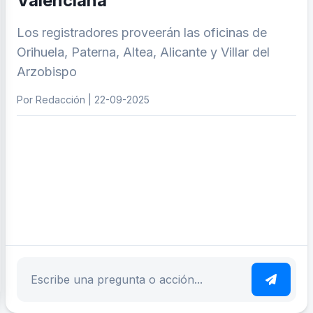
Valenciana
Los registradores proveerán las oficinas de
Orihuela, Paterna, Altea, Alicante y Villar del
Arzobispo
Por Redacción | 22-09-2025
ar tema
Escribe tu pregunta