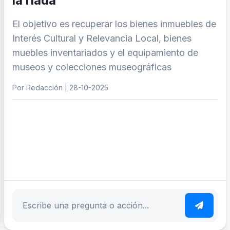
la riada
El objetivo es recuperar los bienes inmuebles de
Interés Cultural y Relevancia Local, bienes
muebles inventariados y el equipamiento de
museos y colecciones museográficas
Por Redacción | 28-10-2025
ar tema
Escribe tu pregunta