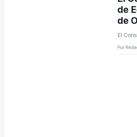
de E
de O
El Cons
Por Redac