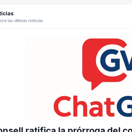
icias
el lateral
ora las últimas noticias
onsell ratifica la prórroga del 