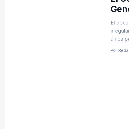
Gene
El docu
irregul
única p
Por Reda