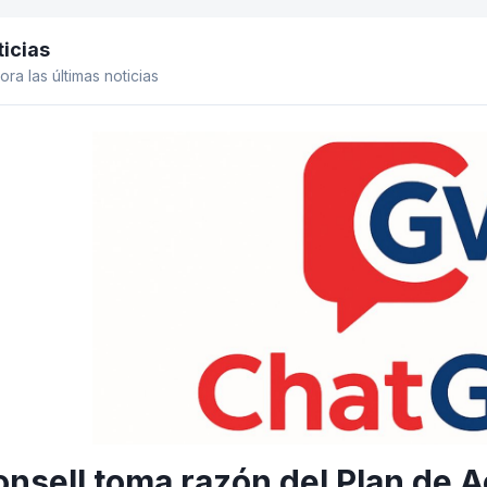
icias
el lateral
ora las últimas noticias
onsell toma razón del Plan de A