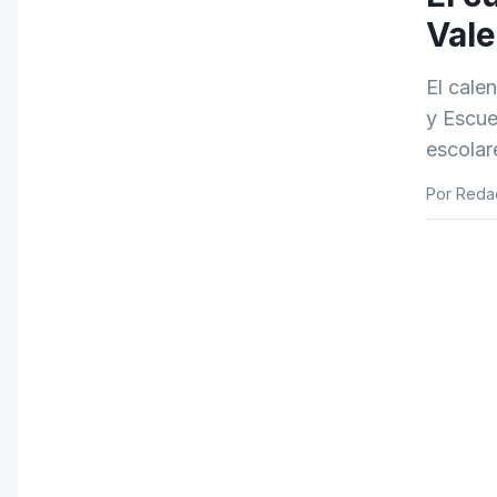
Vale
El cale
y Escuel
escolar
Por Reda