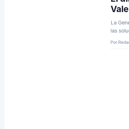
Vale
La Gene
las sol
Por Redac