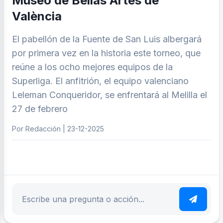
Museo de Bellas Artes de
València
El pabellón de la Fuente de San Luis albergará
por primera vez en la historia este torneo, que
reúne a los ocho mejores equipos de la
Superliga. El anfitrión, el equipo valenciano
Leleman Conqueridor, se enfrentará al Melilla el
27 de febrero
Por Redacción | 23-12-2025
ar tema
Escribe tu pregunta