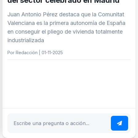
del sector celebrado en Madrid
Juan Antonio Pérez destaca que la Comunitat
Valenciana es la primera autonomía de España
en conseguir el pliego de vivienda totalmente
industrializada
Por Redacción | 01-11-2025
ar tema
Escribe tu pregunta