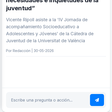
necesidades e inquietudes de la
juventud”
Vicente Ripoll asiste a la ‘IV Jornada de
acompañamiento Socioeducativo a
Adolescentes y Jóvenes’ de la Cátedra de
Juventud de la Universitat de València
Por Redacción | 30-05-2026
ar tema
Escribe tu pregunta