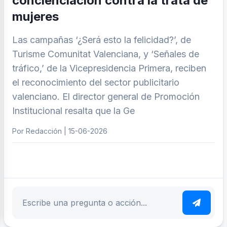
concienciación contra la trata de
mujeres
Las campañas ‘¿Será esto la felicidad?’, de
Turisme Comunitat Valenciana, y ‘Señales de
tráfico,’ de la Vicepresidencia Primera, reciben
el reconocimiento del sector publicitario
valenciano. El director general de Promoción
Institucional resalta que la Ge
Por Redacción | 15-06-2026
ar tema
Escribe tu pregunta