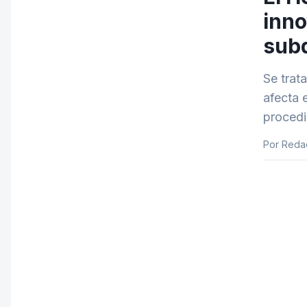
inno
subd
Se trat
afecta 
procedi
Por Reda