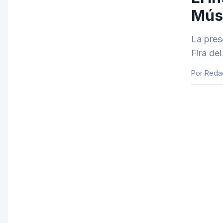
Músi
La pres
Fira de
Por Reda