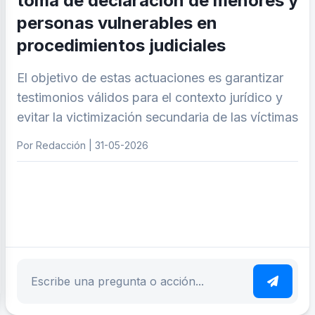
toma de declaración de menores y
personas vulnerables en
procedimientos judiciales
El objetivo de estas actuaciones es garantizar
testimonios válidos para el contexto jurídico y
evitar la victimización secundaria de las víctimas
Por Redacción | 31-05-2026
ar tema
Escribe tu pregunta