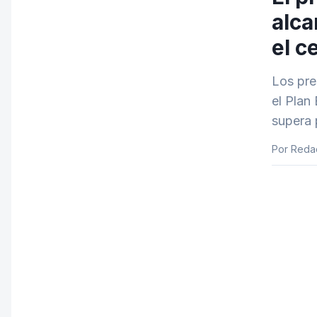
alca
el c
Los pre
el Plan
supera 
Por Reda