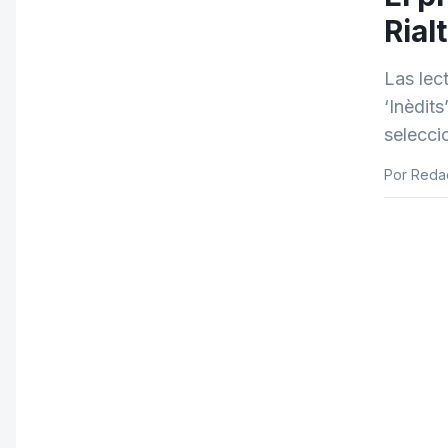
Rial
Las lect
‘Inèdits
selecc
Por Redac