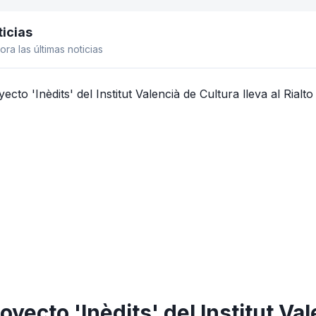
icias
el lateral
ora las últimas noticias
royecto 'Inèdits' del Institut Va