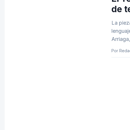
de t
La piez
lenguaj
Arriaga
Por Reda