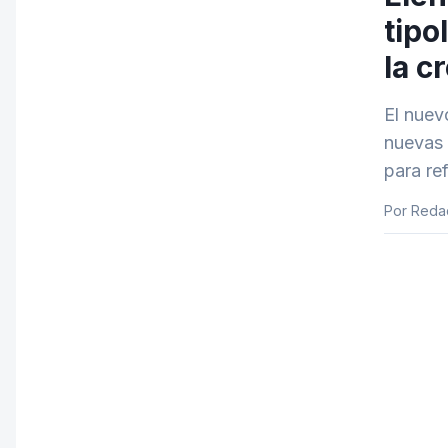
tipo
la c
El nuev
nuevas 
para re
Por Reda