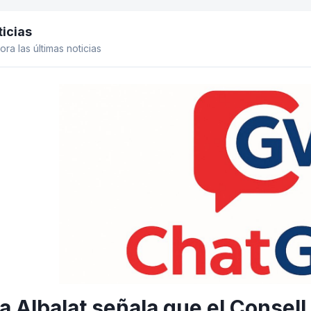
icias
el lateral
ora las últimas noticias
a Albalat señala que el Consell