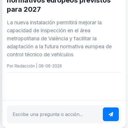
normativos europeos previstos
para 2027
La nueva instalación permitirá mejorar la
capacidad de inspección en el área
metropolitana de València y facilitar la
adaptación a la futura normativa europea de
control técnico de vehículos
Por Redacción | 08-06-2026
ar tema
Escribe tu pregunta