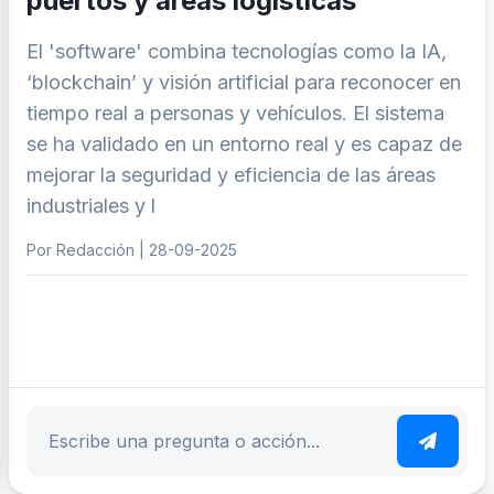
puertos y áreas logísticas
El 'software' combina tecnologías como la IA,
‘blockchain’ y visión artificial para reconocer en
tiempo real a personas y vehículos. El sistema
se ha validado en un entorno real y es capaz de
mejorar la seguridad y eficiencia de las áreas
industriales y l
Por Redacción | 28-09-2025
ar tema
Escribe tu pregunta