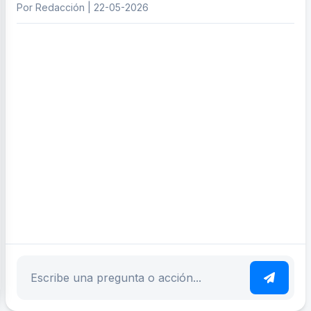
Por Redacción | 22-05-2026
ar tema
Escribe tu pregunta