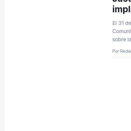
impl
El 31 d
Comunit
sobre l
Por Redac