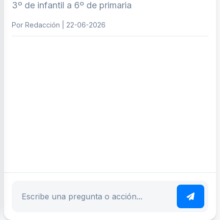
3º de infantil a 6º de primaria
Por Redacción | 22-06-2026
ar tema
Escribe tu pregunta