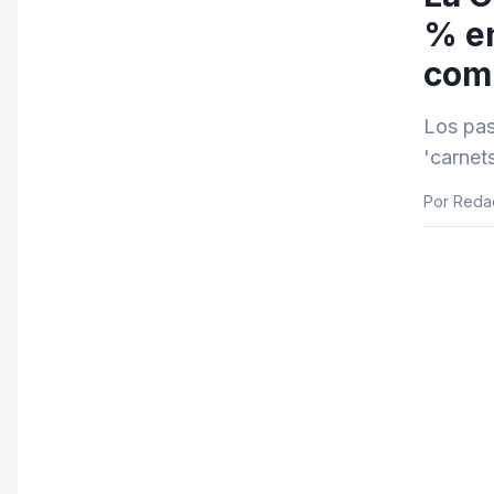
% en
comp
Los pas
'carnet
Por Reda