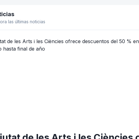
icias
el lateral
ora las últimas noticias
iutat de les Arts i les Cièncie