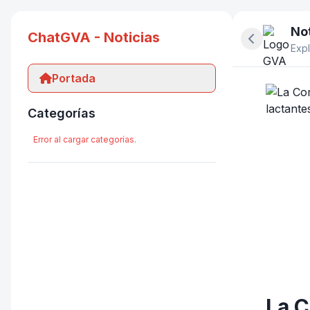
Not
ChatGVA - Noticias
Ocultar pan
Expl
Portada
Categorías
Error al cargar categorías.
La C