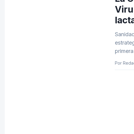
Viru
lact
Sanidad
estrate
primera
Por Reda