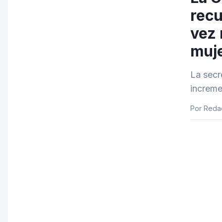
recu
vez 
muj
La secr
increme
Por Reda