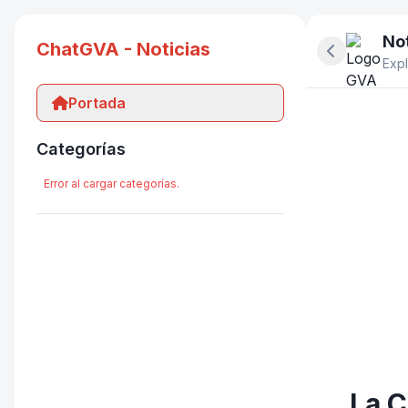
Not
ChatGVA - Noticias
Ocultar pan
Expl
Portada
Categorías
Error al cargar categorías.
La C