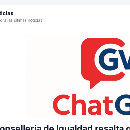
icias
el lateral
ora las últimas noticias
onselleria de Igualdad resalta 